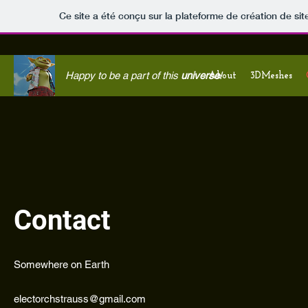
Ce site a été conçu sur la plateforme de création de sit
Happy to be a part of this
universe
!
About
3DMeshes
Contact
Somewhere on Earth
electorchstrauss@gmail.com